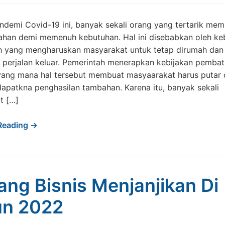
demi Covid-19 ini, banyak sekali orang yang tertarik me
ahan demi memenuh kebutuhan. Hal ini disebabkan oleh ke
h yang mengharuskan masyarakat untuk tetap dirumah dan 
 perjalan keluar. Pemerintah menerapkan kebijakan pemba
 yang mana hal tersebut membuat masyaarakat harus putar 
patkna penghasilan tambahan. Karena itu, banyak sekali
t […]
Reading →
ang Bisnis Menjanjikan Di
un 2022