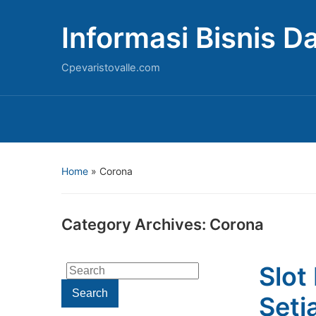
Informasi Bisnis 
Cpevaristovalle.com
Home
» Corona
Category Archives:
Corona
Slot
Search
for:
Search
Seti