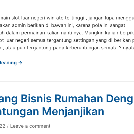
ain slot luar negeri winrate tertinggi , jangan lupa mengg
akan admin berikan di bawah ini, karena pola ini sangat
h dalam permainan kalian nanti nya. Mungkin kalian berpik
ot luar negeri semua tergantung settingan yang di berikan
n , atau pun tergantung pada keberuntungan semata ? nyat
Reading →
ang Bisnis Rumahan Den
tungan Menjanjikan
022
/
Leave a comment