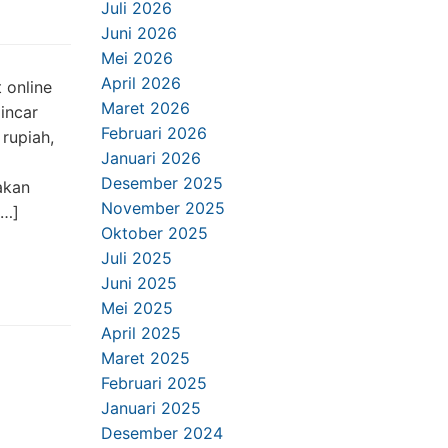
Juli 2026
Juni 2026
Mei 2026
April 2026
 online
Maret 2026
incar
Februari 2026
rupiah,
Januari 2026
Desember 2025
akan
November 2025
[…]
Oktober 2025
Juli 2025
Juni 2025
Mei 2025
April 2025
Maret 2025
Februari 2025
Januari 2025
Desember 2024