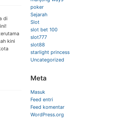
poker
Sejarah
a di
Slot
ini!
slot bet 100
terutama
slot777
ah kini
slot88
kota
starlight princess
Uncategorized
Meta
Masuk
Feed entri
Feed komentar
WordPress.org