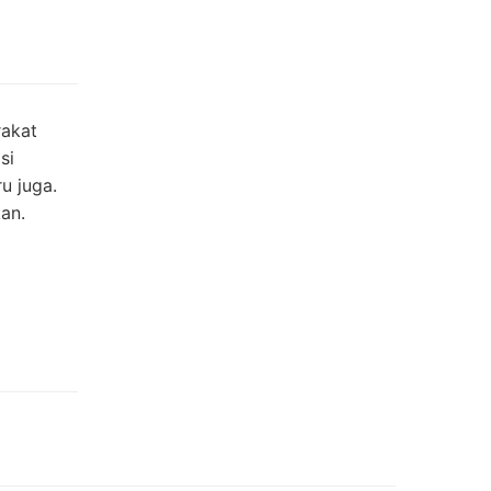
rakat
si
u juga.
an.