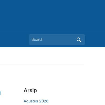
Search
for:
h
Arsip
Agustus 2026