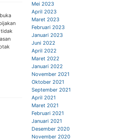
Mei 2023
April 2023
mbuka
Maret 2023
bijakan
Februari 2023
tidak
Januari 2023
tasan
Juni 2022
otak
April 2022
Maret 2022
Januari 2022
November 2021
Oktober 2021
September 2021
April 2021
Maret 2021
Februari 2021
Januari 2021
Desember 2020
November 2020