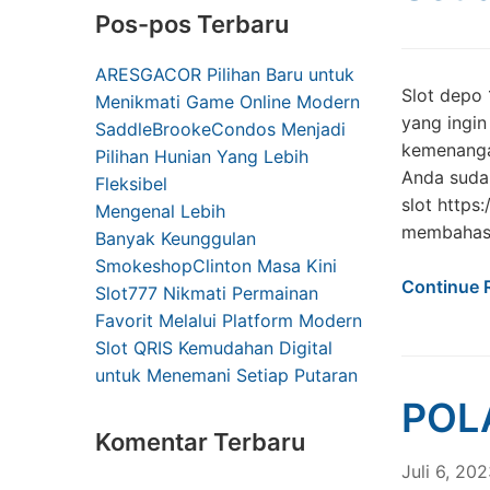
Pos-pos Terbaru
ARESGACOR Pilihan Baru untuk
Slot depo 
Menikmati Game Online Modern
yang ingi
SaddleBrookeCondos Menjadi
kemenangan
Pilihan Hunian Yang Lebih
Anda sudah
Fleksibel
slot https
Mengenal Lebih
membahas 
Banyak Keunggulan
SmokeshopClinton Masa Kini
Continue 
Slot777 Nikmati Permainan
Favorit Melalui Platform Modern
Slot QRIS Kemudahan Digital
untuk Menemani Setiap Putaran
POL
Komentar Terbaru
Juli 6, 20