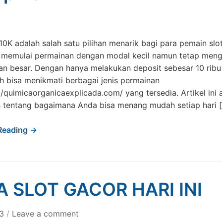
10K adalah salah satu pilihan menarik bagi para pemain slot
n memulai permainan dengan modal kecil namun tetap meng
 besar. Dengan hanya melakukan deposit sebesar 10 ribu 
 bisa menikmati berbagai jenis permainan
://quimicaorganicaexplicada.com/ yang tersedia. Artikel ini 
tentang bagaimana Anda bisa menang mudah setiap hari 
Reading →
A SLOT GACOR HARI INI
23
/
Leave a comment