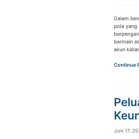
Dalam berm
pola yang 
berpengaru
bermain sl
akun kalia
Continue 
Pelu
Keun
Juni 17, 2