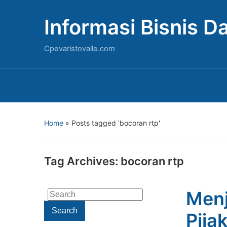
Informasi Bisnis 
Cpevaristovalle.com
Home
»
Posts tagged 'bocoran rtp'
Tag Archives:
bocoran rtp
Menj
Search
for:
Search
Pija