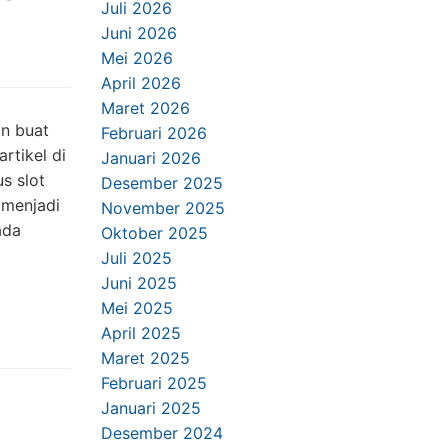
Juli 2026
Juni 2026
Mei 2026
April 2026
Maret 2026
in buat
Februari 2026
rtikel di
Januari 2026
s slot
Desember 2025
 menjadi
November 2025
ada
Oktober 2025
Juli 2025
Juni 2025
Mei 2025
April 2025
Maret 2025
Februari 2025
Januari 2025
Desember 2024