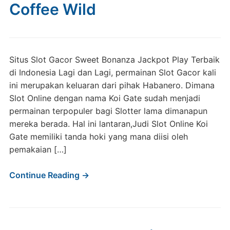
Coffee Wild
Situs Slot Gacor Sweet Bonanza Jackpot Play Terbaik
di Indonesia Lagi dan Lagi, permainan Slot Gacor kali
ini merupakan keluaran dari pihak Habanero. Dimana
Slot Online dengan nama Koi Gate sudah menjadi
permainan terpopuler bagi Slotter lama dimanapun
mereka berada. Hal ini lantaran,Judi Slot Online Koi
Gate memiliki tanda hoki yang mana diisi oleh
pemakaian […]
Continue Reading →