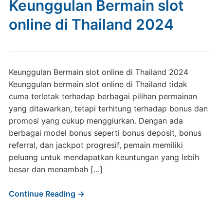
Keunggulan Bermain slot
online di Thailand 2024
Keunggulan Bermain slot online di Thailand 2024
Keunggulan bermain slot online di Thailand tidak
cuma terletak terhadap berbagai pilihan permainan
yang ditawarkan, tetapi terhitung terhadap bonus dan
promosi yang cukup menggiurkan. Dengan ada
berbagai model bonus seperti bonus deposit, bonus
referral, dan jackpot progresif, pemain memiliki
peluang untuk mendapatkan keuntungan yang lebih
besar dan menambah […]
Continue Reading →