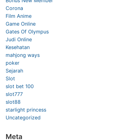
Bonus New Member
Corona
Film Anime
Game Online
Gates Of Olympus
Judi Online
Kesehatan
mahjong ways
poker
Sejarah
Slot
slot bet 100
slot777
slot88
starlight princess
Uncategorized
Meta