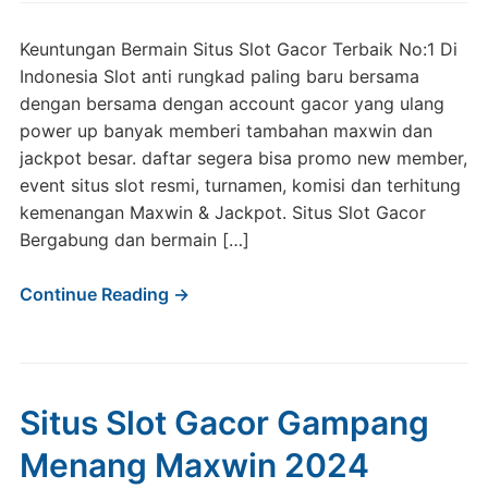
Keuntungan Bermain Situs Slot Gacor Terbaik No:1 Di
Indonesia Slot anti rungkad paling baru bersama
dengan bersama dengan account gacor yang ulang
power up banyak memberi tambahan maxwin dan
jackpot besar. daftar segera bisa promo new member,
event situs slot resmi, turnamen, komisi dan terhitung
kemenangan Maxwin & Jackpot. Situs Slot Gacor
Bergabung dan bermain […]
Continue Reading →
Situs Slot Gacor Gampang
Menang Maxwin 2024