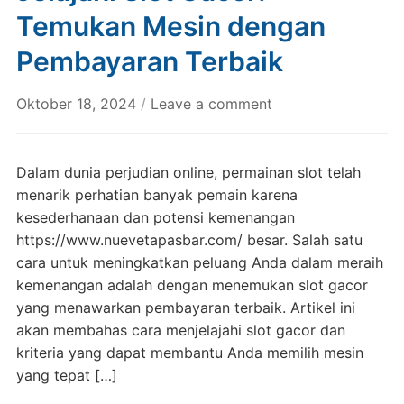
Temukan Mesin dengan
Pembayaran Terbaik
Oktober 18, 2024
/
Leave a comment
Dalam dunia perjudian online, permainan slot telah
menarik perhatian banyak pemain karena
kesederhanaan dan potensi kemenangan
https://www.nuevetapasbar.com/ besar. Salah satu
cara untuk meningkatkan peluang Anda dalam meraih
kemenangan adalah dengan menemukan slot gacor
yang menawarkan pembayaran terbaik. Artikel ini
akan membahas cara menjelajahi slot gacor dan
kriteria yang dapat membantu Anda memilih mesin
yang tepat […]