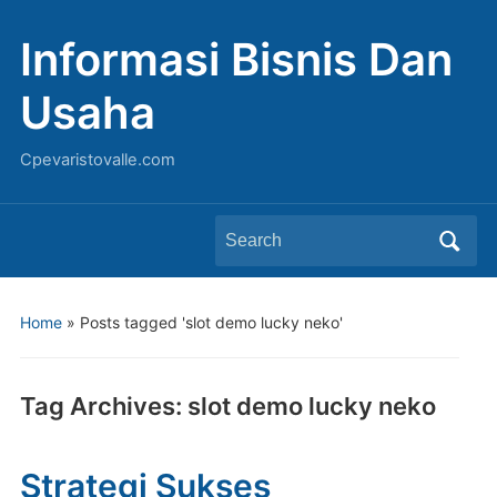
Informasi Bisnis Dan
Usaha
Cpevaristovalle.com
Search
for:
Home
»
Posts tagged 'slot demo lucky neko'
Tag Archives:
slot demo lucky neko
Strategi Sukses