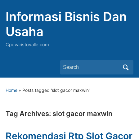
Informasi Bisnis Dan
Usaha
Cpevaristovalle.com
Search
for:
Home
»
Posts tagged 'slot gacor maxwin'
Tag Archives:
slot gacor maxwin
Rekomendasi Rtp Slot Gacor