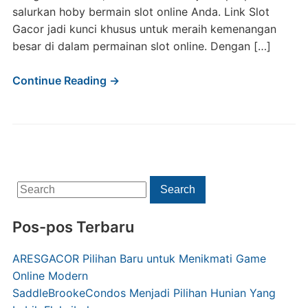
salurkan hoby bermain slot online Anda. Link Slot
Gacor jadi kunci khusus untuk meraih kemenangan
besar di dalam permainan slot online. Dengan […]
Continue Reading →
Search
Search
for:
Pos-pos Terbaru
ARESGACOR Pilihan Baru untuk Menikmati Game
Online Modern
SaddleBrookeCondos Menjadi Pilihan Hunian Yang