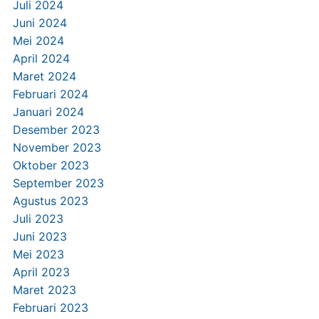
Juli 2024
Juni 2024
Mei 2024
April 2024
Maret 2024
Februari 2024
Januari 2024
Desember 2023
November 2023
Oktober 2023
September 2023
Agustus 2023
Juli 2023
Juni 2023
Mei 2023
April 2023
Maret 2023
Februari 2023