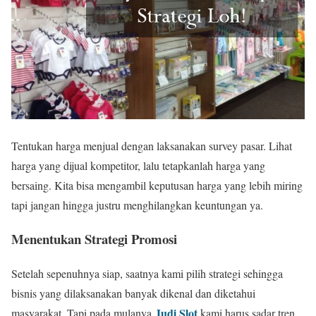
Tentukan harga menjual dengan laksanakan survey pasar. Lihat
harga yang dijual kompetitor, lalu tetapkanlah harga yang
bersaing. Kita bisa mengambil keputusan harga yang lebih miring
tapi jangan hingga justru menghilangkan keuntungan ya.
Menentukan Strategi Promosi
Setelah sepenuhnya siap, saatnya kami pilih strategi sehingga
bisnis yang dilaksanakan banyak dikenal dan diketahui
Judi Slot
masyarakat. Tapi pada mulanya
kami harus sadar tren