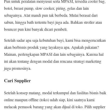
Pun untuk peralatan menyusui serta MPASI, tersedia cooler bag,
botol, breast pump, slow cooker, piring, gelas dan lain
sebagainya. Alat mandi pun tak berbeda. Mulai berasal dari
sabun, hingga bath tertentu bayi juga ada. Bahkan stroller atau
bouncer pun kini banyak dicari pembeli.
Setelah sadar apa saja kebutuhan bayi, kami bisa mengerucutkan
akan berbisnis produk yang layaknya apa. Apakah pakaian?
Mainan, perlengkapan MPASI dan lain sebagainya. Karena hal
ini akan tentang dengan modal dan rencana strategi marketing
juga promosinya.
Cari Supplier
Setelah konsep matang, modal terkumpul dan fasilitas bisnis baik
online maupun offline (toko) udah siap, kini saatnya kami
melacak pemasok barang yang akan dijual di toko. Pilih supplier