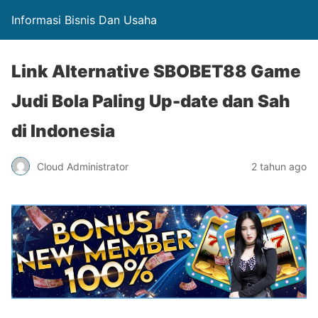
Informasi Bisnis Dan Usaha
Link Alternative SBOBET88 Game
Judi Bola Paling Up-date dan Sah
di Indonesia
Cloud Administrator
2 tahun ago