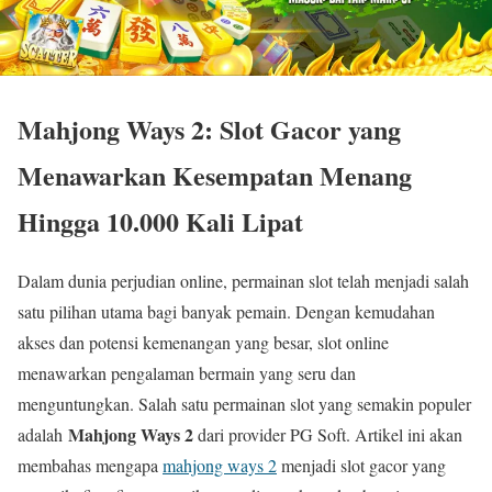
Mahjong Ways 2: Slot Gacor yang
Menawarkan Kesempatan Menang
Hingga 10.000 Kali Lipat
Dalam dunia perjudian online, permainan slot telah menjadi salah
satu pilihan utama bagi banyak pemain. Dengan kemudahan
akses dan potensi kemenangan yang besar, slot online
menawarkan pengalaman bermain yang seru dan
menguntungkan. Salah satu permainan slot yang semakin populer
Mahjong Ways 2
adalah
dari provider PG Soft. Artikel ini akan
membahas mengapa
mahjong ways 2
menjadi slot gacor yang