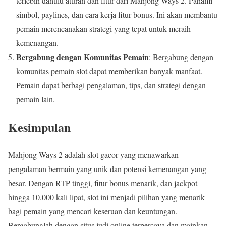
terlebih dahulu aturan dan fitur dari Mahjong Ways 2. Pahami
simbol, paylines, dan cara kerja fitur bonus. Ini akan membantu
pemain merencanakan strategi yang tepat untuk meraih
kemenangan.
Bergabung dengan Komunitas Pemain
: Bergabung dengan
komunitas pemain slot dapat memberikan banyak manfaat.
Pemain dapat berbagi pengalaman, tips, dan strategi dengan
pemain lain.
Kesimpulan
Mahjong Ways 2 adalah slot gacor yang menawarkan
pengalaman bermain yang unik dan potensi kemenangan yang
besar. Dengan RTP tinggi, fitur bonus menarik, dan jackpot
hingga 10.000 kali lipat, slot ini menjadi pilihan yang menarik
bagi pemain yang mencari keseruan dan keuntungan.
Bergabunglah dengan situs judi online terpercaya dan mainkan