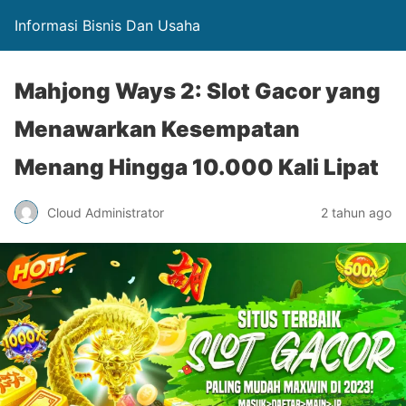
Informasi Bisnis Dan Usaha
Mahjong Ways 2: Slot Gacor yang
Menawarkan Kesempatan
Menang Hingga 10.000 Kali Lipat
Cloud Administrator
2 tahun ago