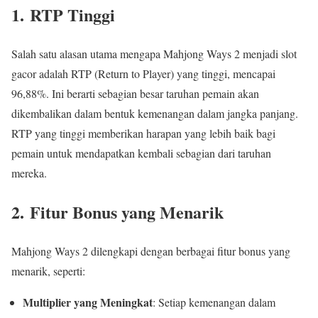
1.
RTP Tinggi
Salah satu alasan utama mengapa Mahjong Ways 2 menjadi slot
gacor adalah RTP (Return to Player) yang tinggi, mencapai
96,88%. Ini berarti sebagian besar taruhan pemain akan
dikembalikan dalam bentuk kemenangan dalam jangka panjang.
RTP yang tinggi memberikan harapan yang lebih baik bagi
pemain untuk mendapatkan kembali sebagian dari taruhan
mereka.
2.
Fitur Bonus yang Menarik
Mahjong Ways 2 dilengkapi dengan berbagai fitur bonus yang
menarik, seperti:
Multiplier yang Meningkat
: Setiap kemenangan dalam