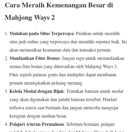
Cara Meraih Kemenangan Besar di
Mahjong Ways 2
Mainkan pada Situs Terpercaya
: Pastikan untuk memilih
situs judi online yang terpercaya dan memiliki reputasi baik. Ini
akan memastikan keamanan data dan transaksi pemain.
Manfaatkan Fitur Bonus
: Jangan ragu untuk memanfaatkan
semua fitur bonus yang ditawarkan oleh Mahjong Ways 2.
Fitur seperti putaran gratis dan multiplier dapat membantu
pemain meningkatkan peluang menang.
Kelola Modal dengan Bijak
: Tentukan batasan untuk modal
yang akan digunakan dan patuhi batasan tersebut. Hindari
terbawa emosi saat bermain dan jangan mencoba mengejar
kerugian dengan taruhan besar.
Pelajari Aturan Permainan
: Sebelum bermain, pelajari