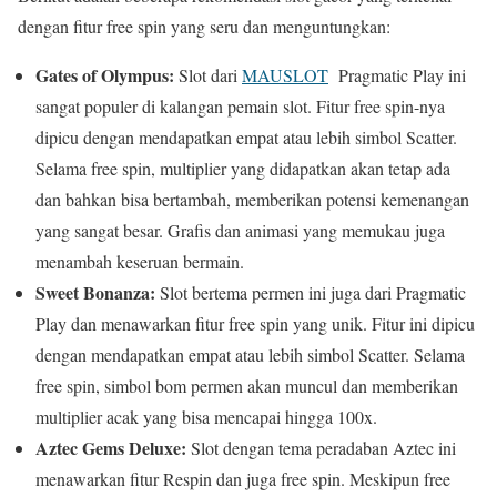
dengan fitur free spin yang seru dan menguntungkan:
Gates of Olympus:
Slot dari
MAUSLOT
Pragmatic Play ini
sangat populer di kalangan pemain slot. Fitur free spin-nya
dipicu dengan mendapatkan empat atau lebih simbol Scatter.
Selama free spin, multiplier yang didapatkan akan tetap ada
dan bahkan bisa bertambah, memberikan potensi kemenangan
yang sangat besar. Grafis dan animasi yang memukau juga
menambah keseruan bermain.
Sweet Bonanza:
Slot bertema permen ini juga dari Pragmatic
Play dan menawarkan fitur free spin yang unik. Fitur ini dipicu
dengan mendapatkan empat atau lebih simbol Scatter. Selama
free spin, simbol bom permen akan muncul dan memberikan
multiplier acak yang bisa mencapai hingga 100x.
Aztec Gems Deluxe:
Slot dengan tema peradaban Aztec ini
menawarkan fitur Respin dan juga free spin. Meskipun free