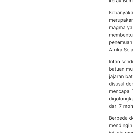
kerak Bumi
Kebanyaka
merupakan 
magma yan
membentuk 
penemuan 
Afrika Sela
Intan send
batuan mu
jajaran ba
disusul de
mencapai 7
digolongka
dari 7 moh
Berbeda de
mendingin
ini, dia m