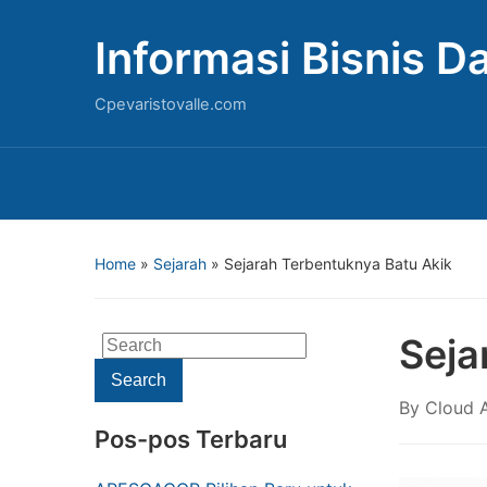
Informasi Bisnis 
Cpevaristovalle.com
Home
»
Sejarah
»
Sejarah Terbentuknya Batu Akik
Seja
Search
for:
Search
By
Cloud A
Pos-pos Terbaru