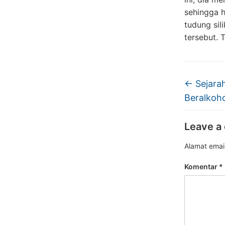
sehingga h
tudung sil
tersebut. 
←
Sejara
Beralkoh
Leave a
Alamat email
Komentar
*