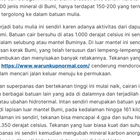
000 jenis mineral di Bumi, hanya terdapat 150-200 yang ter
 tergolong ke dalam batuan mulia.
rjadi batu mulia ini sendiri karen adanya aktivitas dari da
mi. Batuan cair bersuhu di atas 1.000 derajat celsius ini sen
alam selubung atau mantel Buminya. Di luar mantel ini send
isan kerak Bumi, yang telah tersusun dari lempeng-lempen
tumbukan dan menyisakan banyak retakannya. Tekanan yan
m
https://www.warunkupnormal.com/
cenderung mendoro
am mencari jalan keluar menuju ke permukaan.
ran superpanas dan bertekanan tinggi ini mulai naik, cairan 
 berbagai batuan lain yang ada di dalamnya dan terjadilah
atau ubahan hidrotermal. Intan sendiri merupakan batuan y
di lapisan luar mantel Bumi, pada kedalaman hingga 161 kil
aman ini sendiri, tekanan bisa mencapai 4 gpa dan suhu h
 1.350 derajat celsius. Tekanan yang luar biasa kuat dan suh
 panas ini sendiri kemudian mengubah mineral karbon anorg