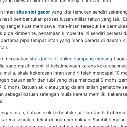
 yang dilewati hidrotermal dan menjadi kristal intan.
n intan
situs slot gacor
yang kita temukan sendiri sekaran
hasil pembentukan proses jutaan-miliar tahun yang lalu. E
g sangat kuat membawa intan-intan tersebut ke permukaa
pipa kimberlite, penamaan kimberlite ini sendiri berasal d
pertama pipa tempat intan yang mana berada di daerah Ki
tan.
iri merupakan
situs judi slot online gampang menang
bagian
lia yang masih memiliki keistimewaan karena kekerasannya
tu mulia, skala kekerasan intan sendiri telah mencapai 10 m
ngan batuan safir dan rubi yang bisa mencapai 9 mohs, za
-8 mohs. Batuan akik atau yang dalam istilah gemstone se
n sebagai batuan setengah mulia karena memiliki kekeras
s.
ngan intan, batuan akik terbentuk saat larutan hidroterma
 karena semakin dekat dengan permukaan. Sambil berjalan 
engisi rekahan dan pori-pori batuan, bahkan mengisi fosil ka