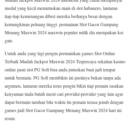
modal yang kecil memutuskan main di slot habanero, lantaran
tiap-tiap kemenangan diberi mereka berharga besar dengan
kemungkinan peluang tinggi. permainan Slot Gacor Gampang
Menang Maxwin 2024 maxwin populer milik dia merupakan koi
gate.
Untuk anda yang lagi pengin permainkan games Slot Online
Terbaik Mudah Jackpot Maxwin 2024 Terpercaya sekalian kasino
online pasti slot PG Soft bisa anda putuskan buat jadi tempat
untuk bermain. PG Soft membikin ini pastinya bukan tanpa ada
argumen, lantaran mereka terus pengin bikin tiap pemain rasakan
kenyaman tiada butuh mesti cari provider-provider yang lain agar
dapat bermain taruhan bila waktu itu pemain terasa jenuh dengan
games judi Slot Gacor Gampang Menang Maxwin 2024 hari ini
resmi.