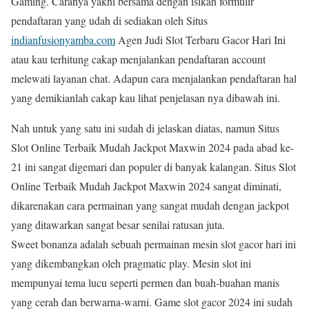
Gaming. Caranya yakni bersama dengan isikan formulir
pendaftaran yang udah di sediakan oleh Situs
indianfusionyamba.com
Agen Judi Slot Terbaru Gacor Hari Ini
atau kau terhitung cakap menjalankan pendaftaran account
melewati layanan chat. Adapun cara menjalankan pendaftaran hal
yang demikianlah cakap kau lihat penjelasan nya dibawah ini.
Nah untuk yang satu ini sudah di jelaskan diatas, namun Situs
Slot Online Terbaik Mudah Jackpot Maxwin 2024 pada abad ke-
21 ini sangat digemari dan populer di banyak kalangan. Situs Slot
Online Terbaik Mudah Jackpot Maxwin 2024 sangat diminati,
dikarenakan cara permainan yang sangat mudah dengan jackpot
yang ditawarkan sangat besar senilai ratusan juta.
Sweet bonanza adalah sebuah permainan mesin slot gacor hari ini
yang dikembangkan oleh pragmatic play. Mesin slot ini
mempunyai tema lucu seperti permen dan buah-buahan manis
yang cerah dan berwarna-warni. Game slot gacor 2024 ini sudah