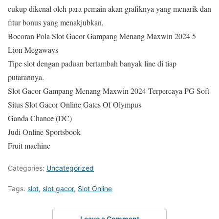
cukup dikenal oleh para pemain akan grafiknya yang menarik dan
fitur bonus yang menakjubkan.
Bocoran Pola Slot Gacor Gampang Menang Maxwin 2024 5
Lion Megaways
Tipe slot dengan paduan bertambah banyak line di tiap
putarannya.
Slot Gacor Gampang Menang Maxwin 2024 Terpercaya PG Soft
Situs Slot Gacor Online Gates Of Olympus
Ganda Chance (DC)
Judi Online Sportsbook
Fruit machine
Categories:
Uncategorized
Tags:
slot
,
slot gacor
,
Slot Online
Leave a Comment