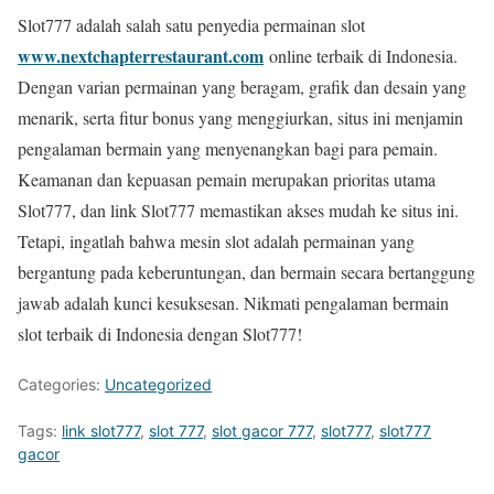
Slot777 adalah salah satu penyedia permainan slot
www.nextchapterrestaurant.com
online terbaik di Indonesia.
Dengan varian permainan yang beragam, grafik dan desain yang
menarik, serta fitur bonus yang menggiurkan, situs ini menjamin
pengalaman bermain yang menyenangkan bagi para pemain.
Keamanan dan kepuasan pemain merupakan prioritas utama
Slot777, dan link Slot777 memastikan akses mudah ke situs ini.
Tetapi, ingatlah bahwa mesin slot adalah permainan yang
bergantung pada keberuntungan, dan bermain secara bertanggung
jawab adalah kunci kesuksesan. Nikmati pengalaman bermain
slot terbaik di Indonesia dengan Slot777!
Categories:
Uncategorized
Tags:
link slot777
,
slot 777
,
slot gacor 777
,
slot777
,
slot777
gacor