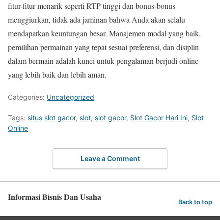
fitur-fitur menarik seperti RTP tinggi dan bonus-bonus
menggiurkan, tidak ada jaminan bahwa Anda akan selalu
mendapatkan keuntungan besar. Manajemen modal yang baik,
pemilihan permainan yang tepat sesuai preferensi, dan disiplin
dalam bermain adalah kunci untuk pengalaman berjudi online
yang lebih baik dan lebih aman.
Categories:
Uncategorized
Tags:
situs slot gacor
,
slot
,
slot gacor
,
Slot Gacor Hari Ini
,
Slot
Online
Leave a Comment
Informasi Bisnis Dan Usaha
Back to top