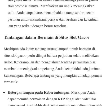
atau promosi lainnya. Manfaatkan ini untuk meningkatkan
saldo Anda tanpa harus menambahkan uang sendiri, tetapi
pastikan untuk memahami persyaratan taruhan dan ketentuan
lain yang terkait dengan bonus tersebut.
Tantangan dalam Bermain di Situs Slot Gacor
Meskipun ada klaim tentang strategi ampuh untuk bermain di
situs slot gacor, perlu diingat bahwa perjudian selalu melibatkan
risiko. Keterampilan dan pengetahuan tentang permainan bisa
membantu meningkatkan peluang Anda, tetapi tidak ada jaminan
kemenangan. Beberapa tantangan yang mungkin dihadapi pemain
termasuk:
Ketergantungan pada Keberuntungan
: Meskipun Anda
dapat memilih permainan dengan RTP tinggi atau volatilitas
yang sesuai, hasil akhir dari setiap putaran tetap ditentukan oleh