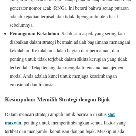
generator nomor acak (RNG). Ini berarti bahwa setiap putaran
adalah kejadian terpisah dan tidak dipengaruhi oleh hasil
sebelumnya.
Penanganan Kekalahan
: Salah satu aspek yang sering kali
diabaikan dalam strategi bermain adalah bagaimana menangani
kekalahan. Kekalahan adalah bagian dari permainan, dan
penting untuk tidak terjebak dalam siklus kerugian yang tidak
terkendali. Tetap tenang dan mengikuti rencana manajemen
modal Anda adalah kunci untuk menjaga keseimbangan
emosional dan finansial.
Kesimpulan: Memilih Strategi dengan Bijak
slot
Dalam mencari strategi ampuh untuk bermain di situs
maxwin
, penting untuk mempertimbangkan semua faktor yang
terlibat dan mengambil keputusan dengan bijak. Meskipun ada