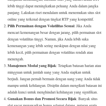
lebih tinggi dapat meningkatkan peluang Anda dalam jangka
panjang. Lakukan riset mendalam untuk menemukan situs slot
online yang terkenal dengan tingkat RTP yang kompetitif.
Pilih Permainan dengan Volatilitas Sesuai
: Jika Anda
mencari kemenangan besar dengan jarang, pilih permainan slot
dengan volatilitas tinggi. Namun, jika Anda lebih suka
kemenangan yang lebih sering meskipun dengan nilai yang
lebih kecil, pilih permainan dengan volatilitas rendah atau
menengah.
Manajemen Modal yang Bijak
: Tetapkan batasan harian atau
mingguan untuk jumlah uang yang Anda siapkan untuk
berjudi. Jangan pernah bermain dengan uang yang Anda tidak
mampu untuk kehilangan. Disiplin dalam mengikuti batasan ini
adalah kunci untuk menghindari kehilangan yang signifikan.
Gunakan Bonus dan Promosi Secara Bijak
: Banyak situs
slot gacor menawarkan bonus selamat datang, putaran gratis,