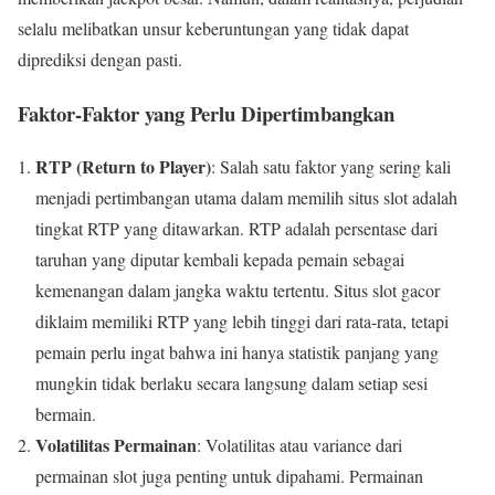
selalu melibatkan unsur keberuntungan yang tidak dapat
diprediksi dengan pasti.
Faktor-Faktor yang Perlu Dipertimbangkan
RTP (Return to Player)
: Salah satu faktor yang sering kali
menjadi pertimbangan utama dalam memilih situs slot adalah
tingkat RTP yang ditawarkan. RTP adalah persentase dari
taruhan yang diputar kembali kepada pemain sebagai
kemenangan dalam jangka waktu tertentu. Situs slot gacor
diklaim memiliki RTP yang lebih tinggi dari rata-rata, tetapi
pemain perlu ingat bahwa ini hanya statistik panjang yang
mungkin tidak berlaku secara langsung dalam setiap sesi
bermain.
Volatilitas Permainan
: Volatilitas atau variance dari
permainan slot juga penting untuk dipahami. Permainan