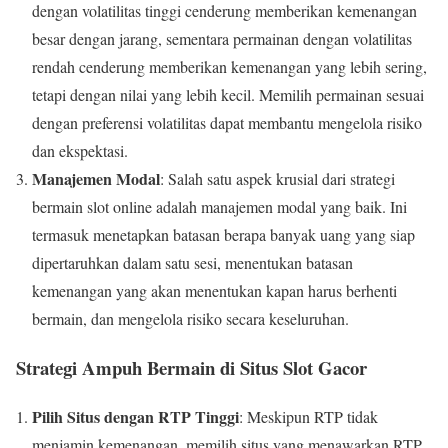
dengan volatilitas tinggi cenderung memberikan kemenangan
besar dengan jarang, sementara permainan dengan volatilitas
rendah cenderung memberikan kemenangan yang lebih sering,
tetapi dengan nilai yang lebih kecil. Memilih permainan sesuai
dengan preferensi volatilitas dapat membantu mengelola risiko
dan ekspektasi.
Manajemen Modal
: Salah satu aspek krusial dari strategi
bermain slot online adalah manajemen modal yang baik. Ini
termasuk menetapkan batasan berapa banyak uang yang siap
dipertaruhkan dalam satu sesi, menentukan batasan
kemenangan yang akan menentukan kapan harus berhenti
bermain, dan mengelola risiko secara keseluruhan.
Strategi Ampuh Bermain di Situs Slot Gacor
Pilih Situs dengan RTP Tinggi
: Meskipun RTP tidak
menjamin kemenangan, memilih situs yang menawarkan RTP