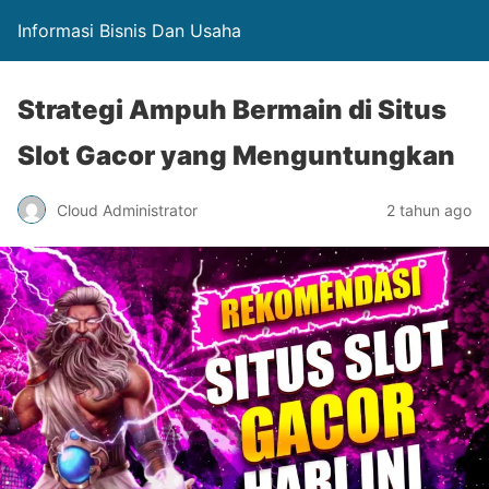
Informasi Bisnis Dan Usaha
Strategi Ampuh Bermain di Situs
Slot Gacor yang Menguntungkan
Cloud Administrator
2 tahun ago