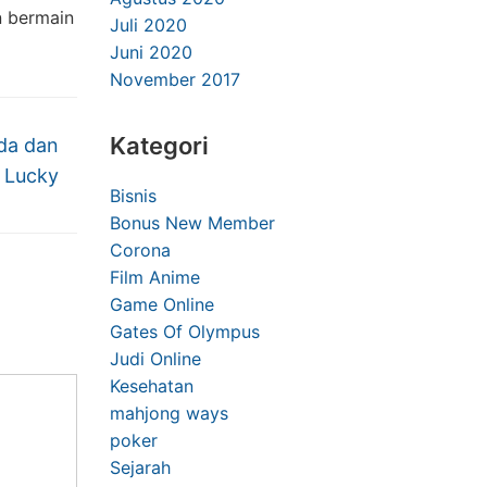
n bermain
Juli 2020
Juni 2020
November 2017
Kategori
da dan
t Lucky
Bisnis
Bonus New Member
Corona
Film Anime
Game Online
Gates Of Olympus
Judi Online
Kesehatan
mahjong ways
poker
Sejarah