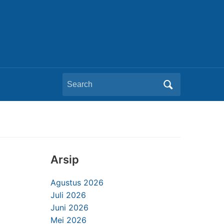
Search
for:
Arsip
Agustus 2026
Juli 2026
Juni 2026
Mei 2026