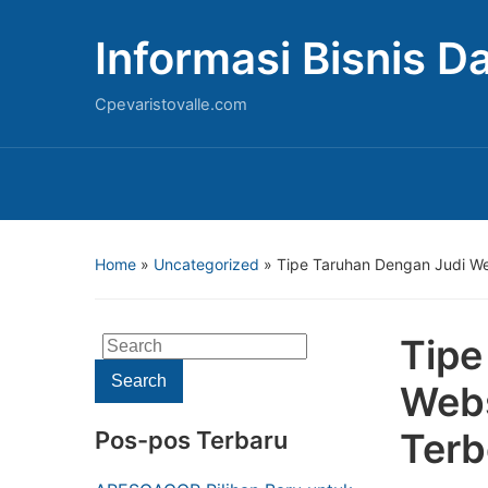
Informasi Bisnis 
Cpevaristovalle.com
Home
»
Uncategorized
»
Tipe Taruhan Dengan Judi We
Tipe
Search
for:
Search
Webs
Terb
Pos-pos Terbaru