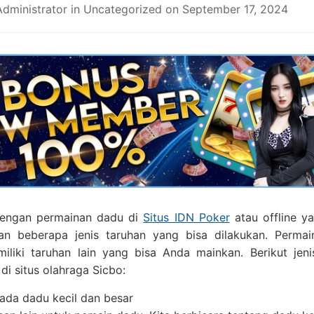
dministrator
in
Uncategorized
on
September 17, 2024
engan permainan dadu di
Situs IDN Poker
atau offline y
n beberapa jenis taruhan yang bisa dilakukan. Perma
miliki taruhan lain yang bisa Anda mainkan. Berikut jeni
 di situs olahraga Sicbo:
ada dadu kecil dan besar