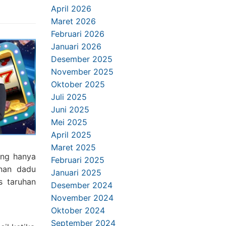
April 2026
Maret 2026
Februari 2026
Januari 2026
Desember 2025
November 2025
Oktober 2025
Juli 2025
Juni 2025
Mei 2025
April 2025
Maret 2025
ang hanya
Februari 2025
inan dadu
Januari 2025
s taruhan
Desember 2024
November 2024
Oktober 2024
September 2024