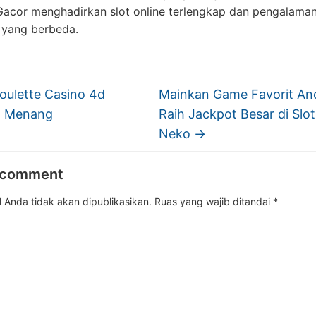
 Gacor menghadirkan slot online terlengkap dan pengalama
e yang berbeda.
oulette Casino 4d
Mainkan Game Favorit An
 Menang
Raih Jackpot Besar di Slo
Neko
→
 comment
 Anda tidak akan dipublikasikan.
Ruas yang wajib ditandai
*