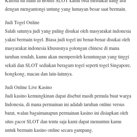
Karena itu main di Bonus SLOT kamu bisa memakai uang asli
dengan mengantongi untung yang lumayan besar saat bermain.
Judi Togel Online
Salah satunya judi yang paling disukai oleh masyarakat indonesia
yakni bermain togel. Biasa judi togel ini benar-benar disukai oleh
masyarakat indonesia khususnya golongan chinese di mana
taruhan rendah, kamu akan memperoleh keuntungan yang tinggi
sekali dan SLOT sediakan beragam togel seperti togel Singapore,
hongkong, macau dan lain-lainnya.
Judi Online Live Kasino
Judi kasino kemungkinan dapat disebut masih pemula buat warga
Indonesia, di mana permainan ini adalah taruhan online versus
barat, walau bagaimanapun permainan kasino ini disiapkan oleh
situs gacor SLOT dan tentu saja kami dapat menuntun kamu
untuk bermain kasino online secara gampang.