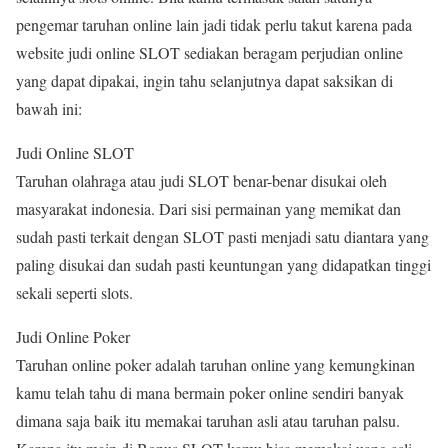
pengemar taruhan online lain jadi tidak perlu takut karena pada
website judi online SLOT sediakan beragam perjudian online
yang dapat dipakai, ingin tahu selanjutnya dapat saksikan di
bawah ini:
Judi Online SLOT
Taruhan olahraga atau judi SLOT benar-benar disukai oleh
masyarakat indonesia. Dari sisi permainan yang memikat dan
sudah pasti terkait dengan SLOT pasti menjadi satu diantara yang
paling disukai dan sudah pasti keuntungan yang didapatkan tinggi
sekali seperti slots.
Judi Online Poker
Taruhan online poker adalah taruhan online yang kemungkinan
kamu telah tahu di mana bermain poker online sendiri banyak
dimana saja baik itu memakai taruhan asli atau taruhan palsu.