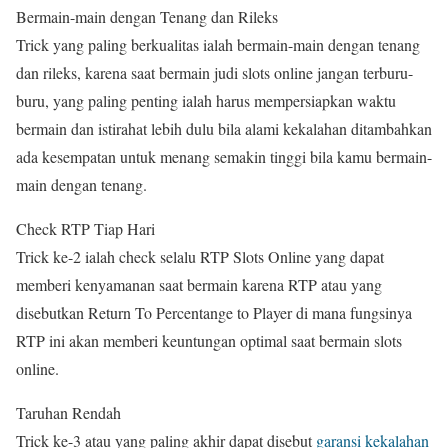
Bermain-main dengan Tenang dan Rileks
Trick yang paling berkualitas ialah bermain-main dengan tenang
dan rileks, karena saat bermain judi slots online jangan terburu-
buru, yang paling penting ialah harus mempersiapkan waktu
bermain dan istirahat lebih dulu bila alami kekalahan ditambahkan
ada kesempatan untuk menang semakin tinggi bila kamu bermain-
main dengan tenang.
Check RTP Tiap Hari
Trick ke-2 ialah check selalu RTP Slots Online yang dapat
memberi kenyamanan saat bermain karena RTP atau yang
disebutkan Return To Percentange to Player di mana fungsinya
RTP ini akan memberi keuntungan optimal saat bermain slots
online.
Taruhan Rendah
Trick ke-3 atau yang paling akhir dapat disebut
garansi kekalahan