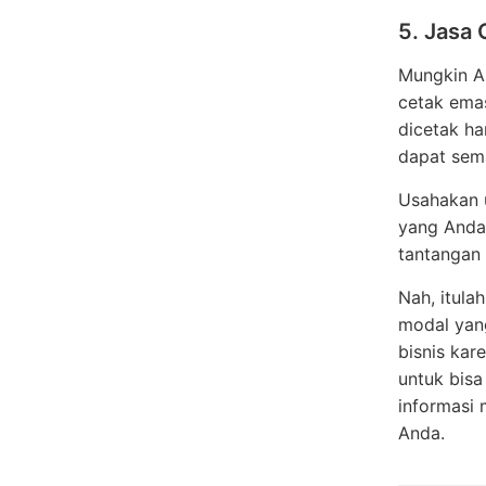
5. Jasa
Mungkin An
cetak ema
dicetak h
dapat sema
Usahakan 
yang Anda 
tantangan
Nah, itula
modal yang
bisnis kar
untuk bis
informasi 
Anda.