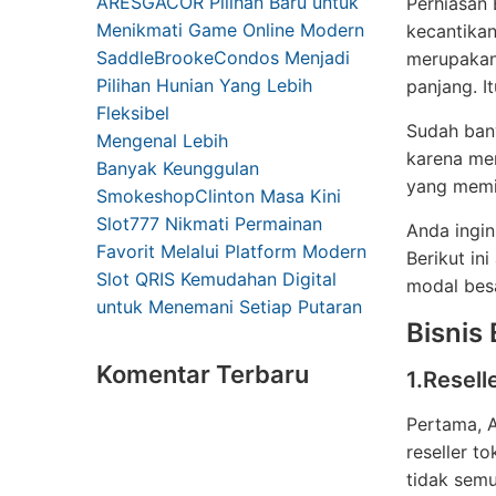
ARESGACOR Pilihan Baru untuk
Perhiasan
Menikmati Game Online Modern
kecantika
SaddleBrookeCondos Menjadi
merupakan 
Pilihan Hunian Yang Lebih
panjang. I
Fleksibel
Sudah ban
Mengenal Lebih
karena me
Banyak Keunggulan
yang memil
SmokeshopClinton Masa Kini
Slot777 Nikmati Permainan
Anda ingin
Favorit Melalui Platform Modern
Berikut in
Slot QRIS Kemudahan Digital
modal besa
untuk Menemani Setiap Putaran
Bisnis
Komentar Terbaru
1.Resell
Pertama, 
reseller t
tidak semu