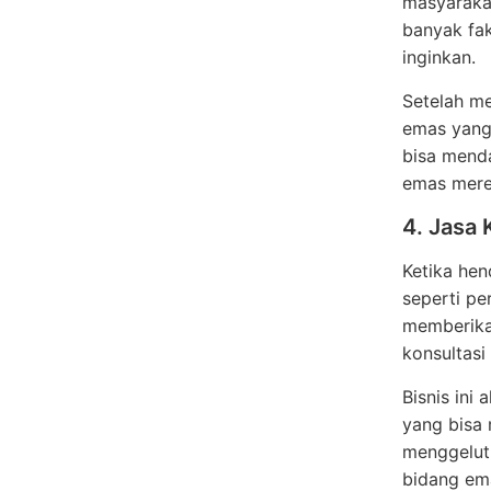
masyarakat
banyak fak
inginkan.
Setelah m
emas yang
bisa menda
emas mere
4. Jasa 
Ketika he
seperti pe
memberika
konsultasi
Bisnis ini
yang bisa 
menggeluti
bidang em