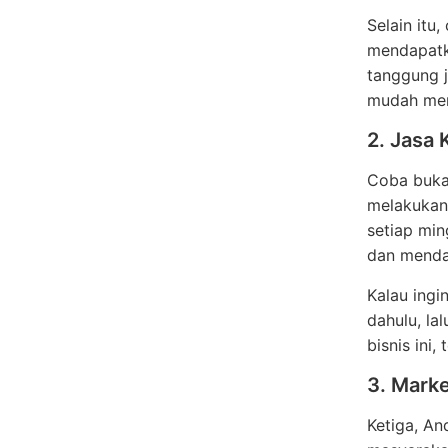
Selain itu
mendapatk
tanggung 
mudah mend
2. Jasa 
Coba buka 
melakukan 
setiap min
dan mendap
Kalau ingi
dahulu, la
bisnis ini
3. Mark
Ketiga, A