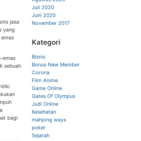
Juli 2020
Juni 2020
nis jasa
November 2017
s yang
k emas
Kategori
Bisnis
as-emas
Bonus New Member
di sebuah
Corona
Film Anime
iliki
Game Online
akukan
Gates Of Olympus
empuh
Judi Online
a
Kesehatan
aat bagi
mahjong ways
poker
Sejarah