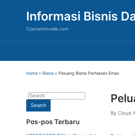
Informasi Bisnis 
Cpevaristovalle.com
Home
»
Bisnis
»
Peluang Bisnis Perhiasan Emas
Pelu
Search
for:
Search
By
Cloud A
Pos-pos Terbaru